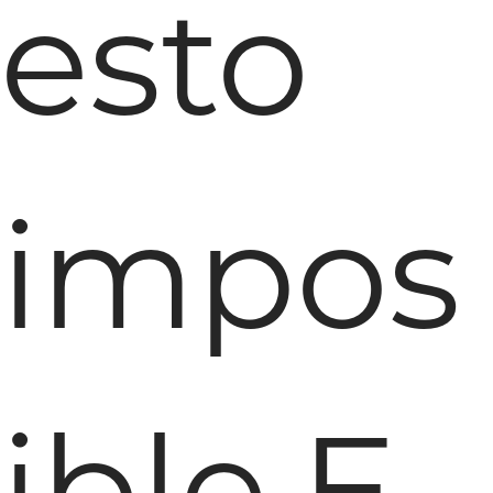
esto
impos
ible.E