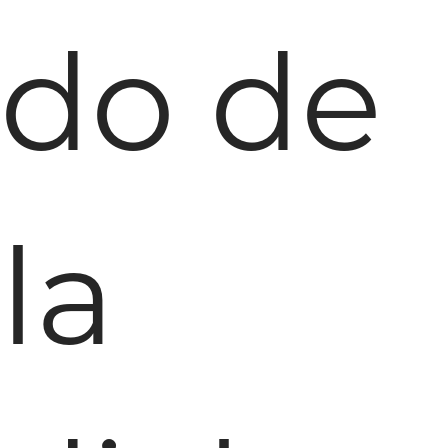
do de
la