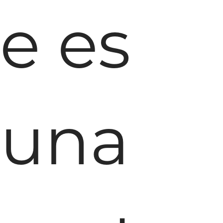
e es
una