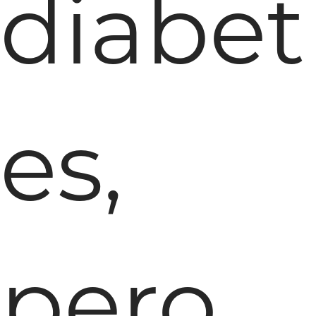
diabet
es,
pero