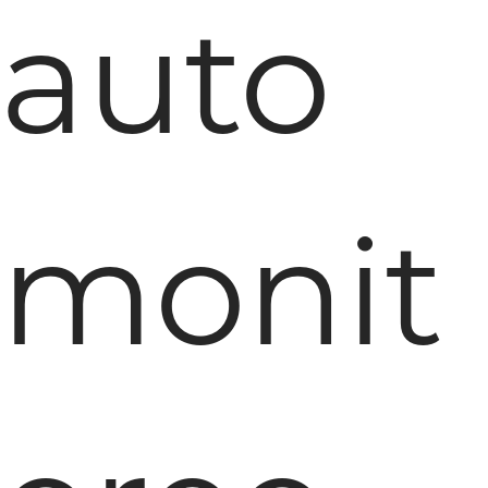
auto
monit