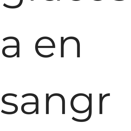
a en
sangr