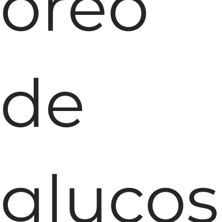
oreo
de
glucos