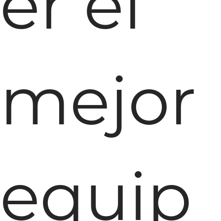
er el
mejor
equip